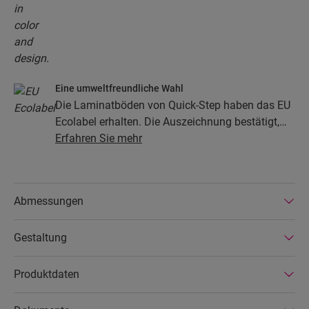
Eine umweltfreundliche Wahl
Die Laminatböden von Quick-Step haben das EU
Ecolabel erhalten. Die Auszeichnung bestätigt,
dass die Böden zu mindestens 80 % aus
Erfahren Sie mehr
nachhaltiger Forstwirtschaft stammen, ihre
Zusammensetzung keine Gefahrenstoffe enthält
und in energiesparenden Produktionsstätten
Abmessungen
hergestellt werden. Die Laminatböden von Quick-
Step sind zudem sehr langlebig und durch eine
Gestaltung
erweiterte Produktgarantie abgedeckt. Außerdem
sind die Böden einfach zu reparieren und zu
entfernen.
Produktdaten