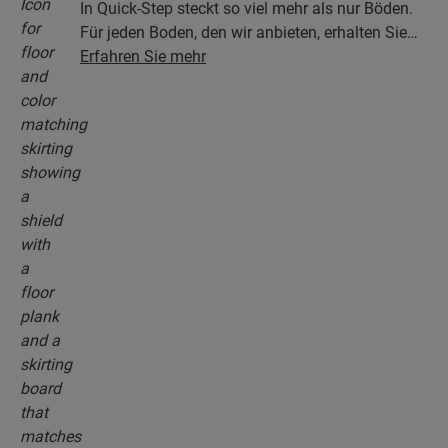
In Quick-Step steckt so viel mehr als nur Böden.
Für jeden Boden, den wir anbieten, erhalten Sie
eine ganze Kollektion aus Zubehör, einschließlich
Erfahren Sie mehr
Unterlagen, Abschlussprofilen, Sockelleisten, die
perfekt zur Farbe Ihres Bodens passen.