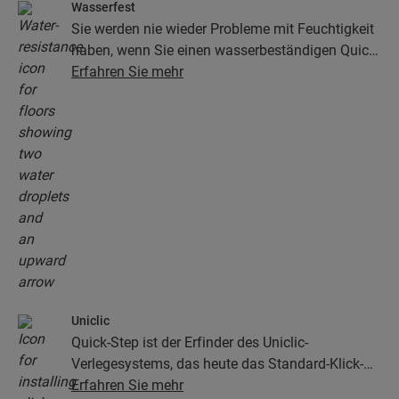
Wasserfest
Sie werden nie wieder Probleme mit Feuchtigkeit
haben, wenn Sie einen wasserbeständigen Quick-
Step-Boden wählen. Unsere Böden sehen nicht
Erfahren Sie mehr
nur unglaublich stilvoll und natürlich aus, sie sind
auch zu 100 % wasserbeständig – so wird die
Reinigung so einfach wie niemals zuvor!
Uniclic
Quick-Step ist der Erfinder des Uniclic-
Verlegesystems, das heute das Standard-Klick-
System ist. Mit dem revolutionären und
Erfahren Sie mehr