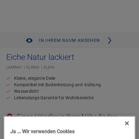
IN IHREM RAUM ANSEHEN
Eiche Natur lackiert
LAMINAT
ELIGNA
EL896
Kleine, elegante Diele
Kompatibel mit Bodenheizung und -kühlung
Wasserdicht
Lebenslange Garantie für Wohnbereiche
Einen Händler in Ihrer Nähe finden
Sie können es kaum erwarten, diesen Boden selbst zu
Ja ... Wir verwenden Cookies
sehen? Sie haben noch Fragen? Kein Problem! Es gibt