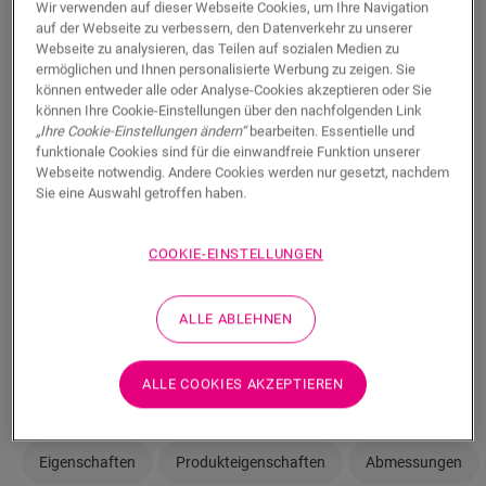
Wir verwenden auf dieser Webseite Cookies, um Ihre Navigation
immer einen Händler in Ihrer Nähe.
auf der Webseite zu verbessern, den Datenverkehr zu unserer
Webseite zu analysieren, das Teilen auf sozialen Medien zu
ermöglichen und Ihnen personalisierte Werbung zu zeigen. Sie
können entweder alle oder Analyse-Cookies akzeptieren oder Sie
können Ihre Cookie-Einstellungen über den nachfolgenden Link
„Ihre Cookie-Einstellungen ändern“
bearbeiten. Essentielle und
SUCHE
funktionale Cookies sind für die einwandfreie Funktion unserer
Webseite notwendig. Andere Cookies werden nur gesetzt, nachdem
Sie eine Auswahl getroffen haben.
Sie sind sich nicht sicher, ob dieser Boden
COOKIE-EINSTELLUNGEN
zu Ihrem Stil und Ihren Bedürfnissen
passt?
ALLE ABLEHNEN
In Ihrem Raum ansehen
Muster bestellen
ALLE COOKIES AKZEPTIEREN
Eigenschaften
Produkteigenschaften
Abmessungen