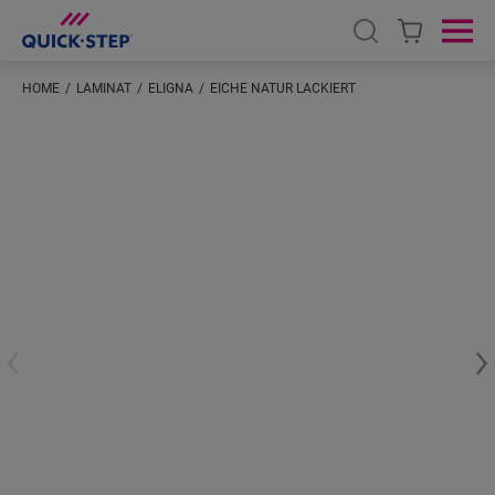
Open search
Ope
HOME
LAMINAT
ELIGNA
EICHE NATUR LACKIERT
Geben Sie Ihren Standort ein