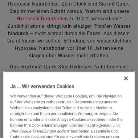
Hydroseal Naturböden. Zum Glück sind Sie mit Quick-
Step immer einen Schritt voraus. Warum sind unsere
Hydroseal Naturböden
zu 100 % wasserdicht?
Zunächst einmal
dringt kein einziger Tropfen Wasser
hindurch
– nicht einmal durch die Fasen. Aus diesem
Grund haben wir seit der Erfindung von wasserdichtem
Hydroseal Naturboden vor über 10 Jahren keine
Klagen über Wasser
mehr erhalten.
Das Ergebnis? Quick-Step Hydroseal Naturboden ist
der
perfekte Boden für jeden Raum
(einschließlich
Küche und Badezimmer). Und einer, den Sie ohne
Ja ... Wir verwenden Cookies
jegliche Bedenken
nass reinigen
können.
Wir verwenden auf dieser Webseite Cookies, um Ihre Navigation
ENTDECKEN SIE ALLE WASSERFESTEN
auf der Webseite zu verbessern, den Datenverkehr zu unserer
HYDROSEAL NATURBÖDEN
Webseite zu analysieren, das Teilen auf sozialen Medien zu
ermöglichen und Ihnen personalisierte Werbung zu zeigen. Sie
können entweder alle oder Analyse-Cookies akzeptieren oder Sie
können Ihre Cookie-Einstellungen über den nachfolgenden Link
„Ihre Cookie-Einstellungen ändern“
bearbeiten. Essentielle und
funktionale Cookies sind für die einwandfreie Funktion unserer