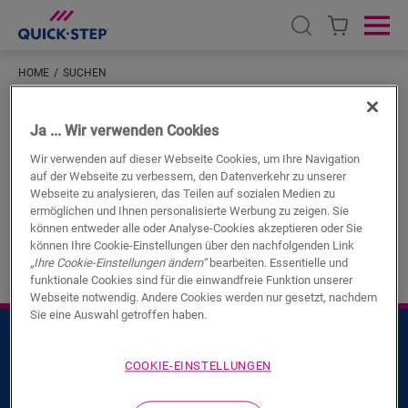
Open search
Ope
HOME
SUCHEN
Hoppla!
Ja ... Wir verwenden Cookies
Wir verwenden auf dieser Webseite Cookies, um Ihre Navigation
Wir konnten für Ihre Suche keine Ergebnisse finden.
auf der Webseite zu verbessern, den Datenverkehr zu unserer
Versuchen Sie es erneut.
Webseite zu analysieren, das Teilen auf sozialen Medien zu
ermöglichen und Ihnen personalisierte Werbung zu zeigen. Sie
können entweder alle oder Analyse-Cookies akzeptieren oder Sie
#SearchQuery#
können Ihre Cookie-Einstellungen über den nachfolgenden Link
„Ihre Cookie-Einstellungen ändern“
bearbeiten. Essentielle und
funktionale Cookies sind für die einwandfreie Funktion unserer
Webseite notwendig. Andere Cookies werden nur gesetzt, nachdem
Sie eine Auswahl getroffen haben.
COOKIE-EINSTELLUNGEN