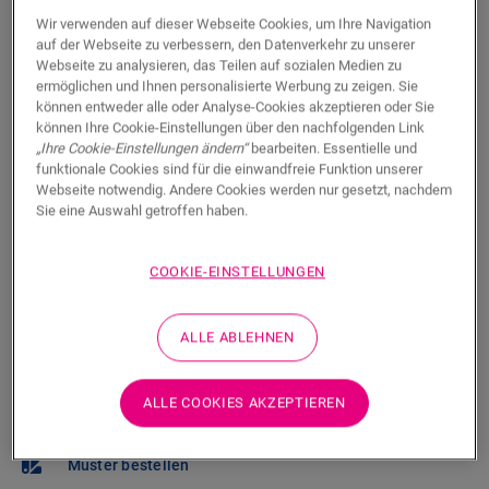
Einen Händler in Ihrer Nähe finden
Wir verwenden auf dieser Webseite Cookies, um Ihre Navigation
auf der Webseite zu verbessern, den Datenverkehr zu unserer
Sie können es kaum erwarten, diesen Boden selbst zu
Webseite zu analysieren, das Teilen auf sozialen Medien zu
sehen? Sie haben noch Fragen? Kein Problem! Es gibt
ermöglichen und Ihnen personalisierte Werbung zu zeigen. Sie
immer einen Händler in Ihrer Nähe.
können entweder alle oder Analyse-Cookies akzeptieren oder Sie
können Ihre Cookie-Einstellungen über den nachfolgenden Link
„Ihre Cookie-Einstellungen ändern“
bearbeiten. Essentielle und
funktionale Cookies sind für die einwandfreie Funktion unserer
Webseite notwendig. Andere Cookies werden nur gesetzt, nachdem
Sie eine Auswahl getroffen haben.
SUCHE
COOKIE-EINSTELLUNGEN
Sie sind sich nicht sicher, ob dieser Boden
ALLE ABLEHNEN
zu Ihrem Stil und Ihren Bedürfnissen
passt?
ALLE COOKIES AKZEPTIEREN
In Ihrem Raum ansehen
Muster bestellen