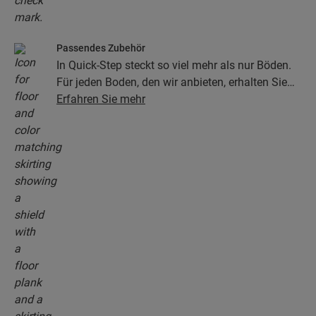
Passendes Zubehör
In Quick-Step steckt so viel mehr als nur Böden.
Für jeden Boden, den wir anbieten, erhalten Sie
eine ganze Kollektion aus Zubehör, einschließlich
Erfahren Sie mehr
Unterlagen, Abschlussprofilen, Sockelleisten, die
perfekt zur Farbe Ihres Bodens passen.