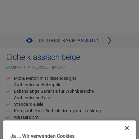
IN IHREM RAUM ANSEHEN
Eiche klassisch beige
LAMINAT
IMPRESSIVE
IM1847
Mix & Match mit Fliesendesigns
Authentische Holzoptik
Lebenslange Garantie für Wohnbereiche
Authentische Fase
Standard-Diele
Kompatibel mit Bodenheizung und -kühlung
Wasserdicht
Verfügbar in
2 Varianten
Ja ... Wir verwenden Cookies