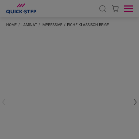
Open search
Ope
HOME
LAMINAT
IMPRESSIVE
EICHE KLASSISCH BEIGE
Geben Sie Ihren Standort ein