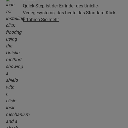
Quick-Step ist der Erfinder des Uniclic-
Verlegesystems, das heute das Standard-Klick-
System ist. Mit dem revolutionären und
Erfahren Sie mehr
patentierten Klick-System klicken Sie Ihre
Bodendielen mühelos aneinander.