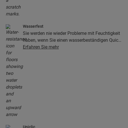
Wasserfest
Sie werden nie wieder Probleme mit Feuchtigkeit
haben, wenn Sie einen wasserbeständigen Quick-
Step-Boden wählen. Unsere Böden sehen nicht
Erfahren Sie mehr
nur unglaublich stilvoll und natürlich aus, sie sind
auch zu 100 % wasserbeständig – so wird die
Reinigung so einfach wie niemals zuvor!
Uniclic