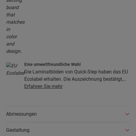
Eine umweltfreundliche Wahl
Die Laminatböden von Quick-Step haben das EU
Ecolabel erhalten. Die Auszeichnung bestätigt,
dass die Böden zu mindestens 80 % aus
Erfahren Sie mehr
nachhaltiger Forstwirtschaft stammen, ihre
Zusammensetzung keine Gefahrenstoffe enthält
und in energiesparenden Produktionsstätten
Abmessungen
hergestellt werden. Die Laminatböden von Quick-
Step sind zudem sehr langlebig und durch eine
Gestaltung
erweiterte Produktgarantie abgedeckt. Außerdem