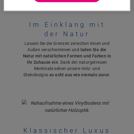
Im Einklang mit
der Natur
Lassen Sie die Grenzen zwischen Innen und
Außen verschwimmen und
laden Sie die
Natur mit natürlichen Formen und Farben in
Ihr Zuhause ein
. Dank der naturgetreuen
Merkmale sehen unsere Holz- und
Steindesigns
so echt aus wie niemals zuvor
.
Klassischer Luxus