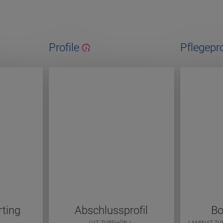
Profile
Pflegepr
rting
Abschlussprofil
Bo
LVT ZUBEHÖR
LAMINAT-Z