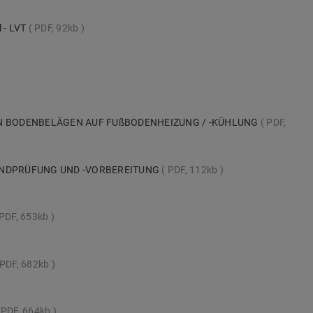
l - LVT
PDF, 92kb
N BODENBELÄGEN AUF FUßBODENHEIZUNG / -KÜHLUNG
PDF,
UNDPRÜFUNG UND -VORBEREITUNG
PDF, 112kb
PDF, 653kb
PDF, 682kb
PDF, 664kb