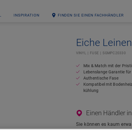
L
INSPIRATION
FINDEN SIE EINEN FACHHÄNDLER
Eiche Leine
Open image in lightbox
VINYL
FUSE
SGMPC20330
Mix & Match mit der Pristi
Lebenslange Garantie fü
Authentische Fase
Kompatibel mit Bodenhei
kühlung
Einen Händler in
Sie können es kaum erwar
Fragen? Kein Problem! Es 