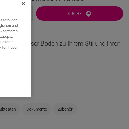
SUCHE
essern, den
glichen und
akzeptieren
ellungen
 unserer
sicher, ob dieser Boden zu Ihrem Stil und Ihren
offen haben.
?
n
uktdaten
Dokumente
Zubehör