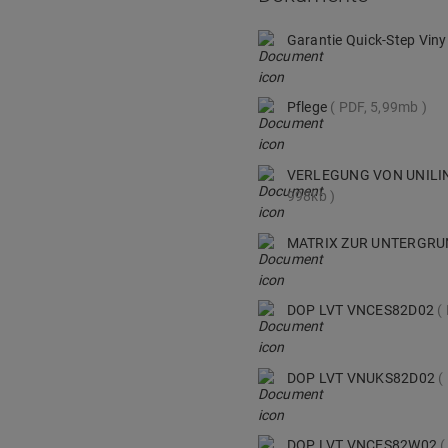
Garantie Quick-Step Viny
Pflege
PDF, 5,99mb
VERLEGUNG VON UNILI
998kb
MATRIX ZUR UNTERGR
DOP LVT VNCES82D02
DOP LVT VNUKS82D02
DOP LVT VNCES82W02