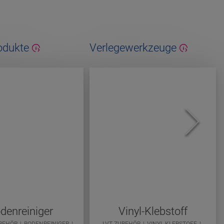
odukte
Verlegewerkzeuge
denreiniger
Vinyl-Klebstoff
UBEHÖR
BODENREINIGER
LVT ZUBEHÖR
VINYL-KLEBSTOFF