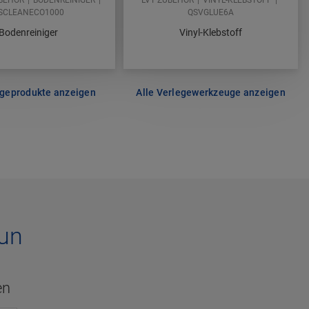
SCLEANECO1000
QSVGLUE6A
Bodenreiniger
Vinyl-Klebstoff
egeprodukte anzeigen
Alle Verlegewerkzeuge anzeigen
aun
en