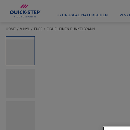
HYDROSEAL NATURBODEN
VINY
HOME
VINYL
FUSE
EICHE LEINEN DUNKELBRAUN
Geben Sie Ihren Standort ein
Open image in lightbox