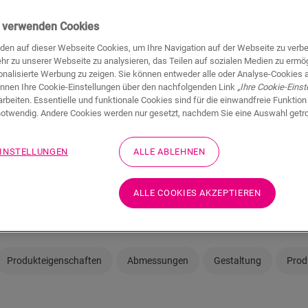
ir verwenden Cookies
den auf dieser Webseite Cookies, um Ihre Navigation auf der Webseite zu verb
hr zu unserer Webseite zu analysieren, das Teilen auf sozialen Medien zu ermö
onalisierte Werbung zu zeigen. Sie können entweder alle oder Analyse-Cookies 
önnen Ihre Cookie-Einstellungen über den nachfolgenden Link
„Ihre Cookie-Einst
rbeiten. Essentielle und funktionale Cookies sind für die einwandfreie Funktion
Sie sind sich nicht 
otwendig. Andere Cookies werden nur gesetzt, nachdem Sie eine Auswahl getr
Bedürfnissen passt
EINSTELLUNGEN
ALLE ABLEHNEN
In Ihrem Raum ansehe
Muster bestellen
ALLE COOKIES AKZEPTIEREN
Produkteigenschaften
Abmessungen
Gestaltung
Prod