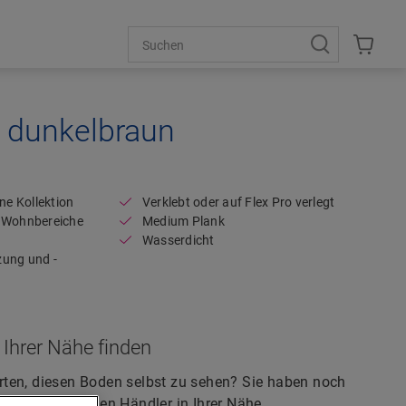
n dunkelbraun
Open image in lightbox
ne Kollektion
Verklebt oder auf Flex Pro verlegt
r Wohnbereiche
Medium Plank
Wasserdicht
zung und -
 Ihrer Nähe finden
ten, diesen Boden selbst zu sehen? Sie haben noch
gibt immer einen Händler in Ihrer Nähe.