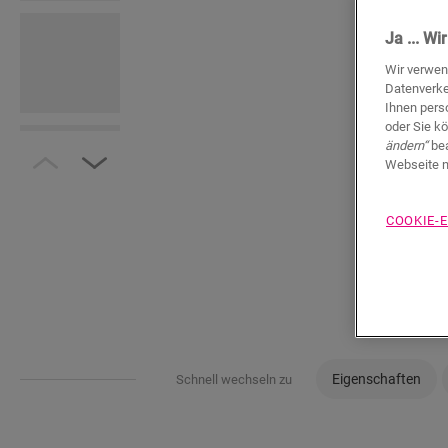
Ja ... W
Wir verwen
Datenverke
Ihnen pers
oder Sie k
ändern“
bea
Webseite n
COOKIE-
Eigenschaften
Schnell wechseln zu