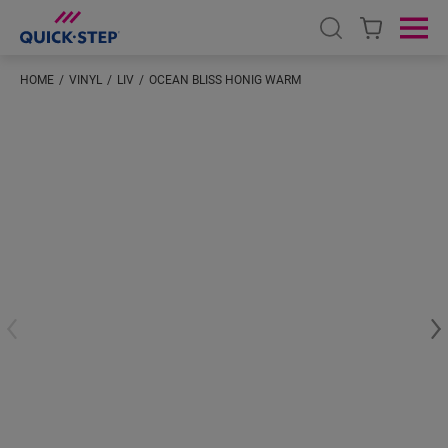
Open search
Ope
HOME
VINYL
LIV
OCEAN BLISS HONIG WARM
Geben Sie Ihren Standort ein