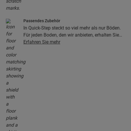
Passendes Zubehör
In Quick-Step steckt so viel mehr als nur Böden.
Für jeden Boden, den wir anbieten, erhalten Sie
eine ganze Kollektion aus Zubehör, einschließlich
Erfahren Sie mehr
Unterlagen, Abschlussprofilen, Sockelleisten, die
perfekt zur Farbe Ihres Bodens passen.