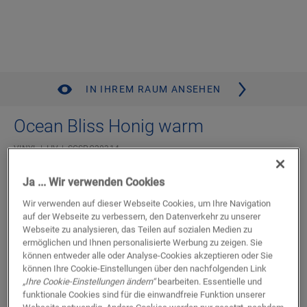
IN IHREM RAUM ANSEHEN
Ocean Bliss Honig warm
VINYL
LIV
SGSPC20314
Standard-Diele
Ja ... Wir verwenden Cookies
Mix & Match mit der Pristine Kollektion
Authentische Fase
Wir verwenden auf dieser Webseite Cookies, um Ihre Navigation
Verklebt oder auf Flex Pro verlegt
auf der Webseite zu verbessern, den Datenverkehr zu unserer
Webseite zu analysieren, das Teilen auf sozialen Medien zu
Kompatibel mit Bodenheizung und -kühlung
ermöglichen und Ihnen personalisierte Werbung zu zeigen. Sie
Wasserdicht
können entweder alle oder Analyse-Cookies akzeptieren oder Sie
können Ihre Cookie-Einstellungen über den nachfolgenden Link
Verfügbar in
2 Varianten
„Ihre Cookie-Einstellungen ändern“
bearbeiten. Essentielle und
funktionale Cookies sind für die einwandfreie Funktion unserer
Einen Händler in Ihrer Nähe finden