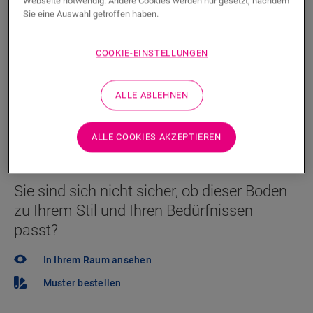
Webseite notwendig. Andere Cookies werden nur gesetzt, nachdem
Sie eine Auswahl getroffen haben.
Sie können es kaum erwarten, diesen Boden selbst zu
sehen? Sie haben noch Fragen? Kein Problem! Es gibt
immer einen Händler in Ihrer Nähe.
COOKIE-EINSTELLUNGEN
ALLE ABLEHNEN
SUCHE
ALLE COOKIES AKZEPTIEREN
Sie sind sich nicht sicher, ob dieser Boden
zu Ihrem Stil und Ihren Bedürfnissen
passt?
In Ihrem Raum ansehen
Muster bestellen