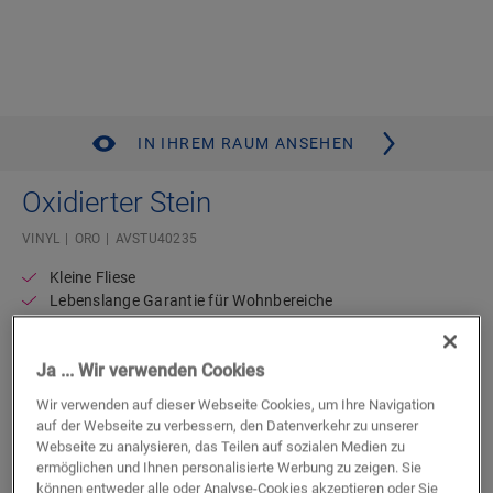
IN IHREM RAUM ANSEHEN
Oxidierter Stein
VINYL
ORO
AVSTU40235
Kleine Fliese
Lebenslange Garantie für Wohnbereiche
Unterlage integriert
Kompatibel mit Bodenheizung und -kühlung
Ja ... Wir verwenden Cookies
Authentische Steinoptik
Wasserdicht
Wir verwenden auf dieser Webseite Cookies, um Ihre Navigation
auf der Webseite zu verbessern, den Datenverkehr zu unserer
Webseite zu analysieren, das Teilen auf sozialen Medien zu
Einen Händler in Ihrer Nähe finden
ermöglichen und Ihnen personalisierte Werbung zu zeigen. Sie
können entweder alle oder Analyse-Cookies akzeptieren oder Sie