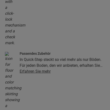
Passendes Zubehör
In Quick-Step steckt so viel mehr als nur Böden.
Für jeden Boden, den wir anbieten, erhalten Sie
eine ganze Kollektion aus Zubehör, einschließlich
Erfahren Sie mehr
Unterlagen, Abschlussprofilen, Sockelleisten, die
perfekt zur Farbe Ihres Bodens passen.