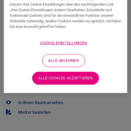
Sie können es kaum erwarten, diesen Boden selbst zu
können Ihre Cookie-Einstellungen über den nachfolgenden Link
sehen? Sie haben noch Fragen? Kein Problem! Es gibt
„Ihre Cookie-Einstellungen ändern“
bearbeiten. Essentielle und
funktionale Cookies sind für die einwandfreie Funktion unserer
immer einen Händler in Ihrer Nähe.
Webseite notwendig. Andere Cookies werden nur gesetzt, nachdem
Sie eine Auswahl getroffen haben.
COOKIE-EINSTELLUNGEN
SUCHE
ALLE ABLEHNEN
Sie sind sich nicht sicher, ob dieser Boden
ALLE COOKIES AKZEPTIEREN
zu Ihrem Stil und Ihren Bedürfnissen
passt?
In Ihrem Raum ansehen
Muster bestellen