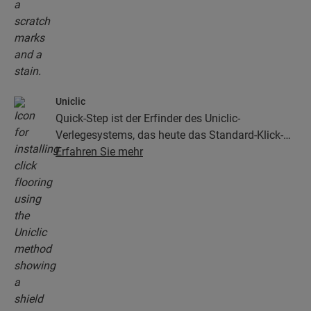
Uniclic
Quick-Step ist der Erfinder des Uniclic-
Verlegesystems, das heute das Standard-Klick-
System ist. Mit dem revolutionären und
Erfahren Sie mehr
patentierten Klick-System klicken Sie Ihre
Bodendielen mühelos aneinander.