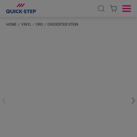
Open search
Ope
HOME
VINYL
ORO
OXIDIERTER STEIN
Geben Sie Ihren Standort ein