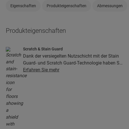
Eigenschaften
Produkteigenschaften
Abmessungen
Produkteigenschaften
Scratch & Stain Guard
Dank der versiegelten Nutzschicht mit der Stain
Guard- und Scratch Guard-Technologie haben Sie
viele Jahre lang Freude an Ihrem Vinylboden. Die
Erfahren Sie mehr
Oberfläche bietet außergewöhnlichen Schutz vor
Kratzern, Flecken, Schmutz und Schuhabrieb.