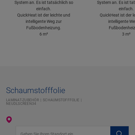
System an. Es ist tatsächlich so
System an. Es ist ta
einfach.
einfach.
QuickHeat ist der leichte und
QuickHeat ist der l
intelligente Weg zur
intelligente W
Fußbodenheizung.
Fußbodenheiz
6 m²
3 m²
Schaumstofffolie
LAMINAT-ZUBEHÖR
SCHAUMSTOFFFOLIE
NEUDLSCREEN34
Geben Sie Ihren Standort ein