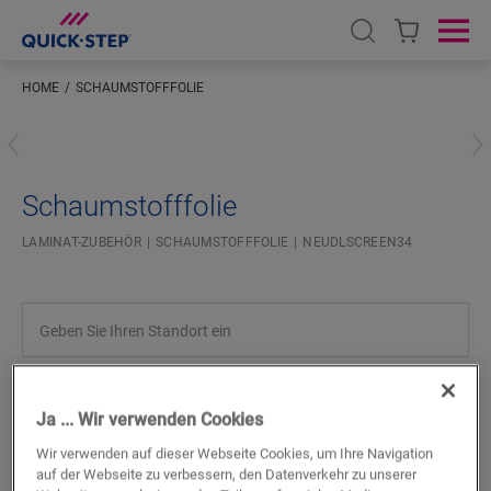
Open search
Ope
HOME
SCHAUMSTOFFFOLIE
Geben Sie Ihren Standort ein
Schaumstofffolie
LAMINAT-ZUBEHÖR
SCHAUMSTOFFFOLIE
NEUDLSCREEN34
SUCHE
Ja ... Wir verwenden Cookies
Wir verwenden auf dieser Webseite Cookies, um Ihre Navigation
Produkteigenschaften
auf der Webseite zu verbessern, den Datenverkehr zu unserer