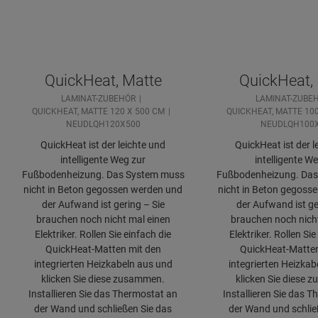
QuickHeat, Matte
QuickHeat,
LAMINAT-ZUBEHÖR
LAMINAT-ZUBE
QUICKHEAT, MATTE 120 X 500 CM
QUICKHEAT, MATTE 100
NEUDLQH120X500
NEUDLQH100
QuickHeat ist der leichte und
QuickHeat ist der l
intelligente Weg zur
intelligente W
Fußbodenheizung. Das System muss
Fußbodenheizung. Das
nicht in Beton gegossen werden und
nicht in Beton gegoss
der Aufwand ist gering – Sie
der Aufwand ist ge
brauchen noch nicht mal einen
brauchen noch nich
Elektriker. Rollen Sie einfach die
Elektriker. Rollen Sie
QuickHeat-Matten mit den
QuickHeat-Matten
integrierten Heizkabeln aus und
integrierten Heizkab
klicken Sie diese zusammen.
klicken Sie diese 
Installieren Sie das Thermostat an
Installieren Sie das 
der Wand und schließen Sie das
der Wand und schlie