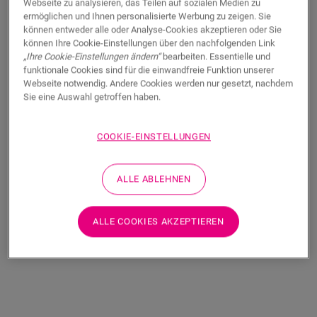
Webseite zu analysieren, das Teilen auf sozialen Medien zu
Eine Unterlage zum Schutz des Bodens vor Wasserdampf, der
ermöglichen und Ihnen personalisierte Werbung zu zeigen. Sie
von einem mineralischen oder Betonuntergrund hervorsteigt.
können entweder alle oder Analyse-Cookies akzeptieren oder Sie
Praktische Lebensdauer von 50 Jahren.
können Ihre Cookie-Einstellungen über den nachfolgenden Link
„Ihre Cookie-Einstellungen ändern“
bearbeiten. Essentielle und
funktionale Cookies sind für die einwandfreie Funktion unserer
Webseite notwendig. Andere Cookies werden nur gesetzt, nachdem
Abmessungen
Sie eine Auswahl getroffen haben.
COOKIE-EINSTELLUNGEN
Ähnliche Zubehör
ALLE ABLEHNEN
ALLE COOKIES AKZEPTIEREN