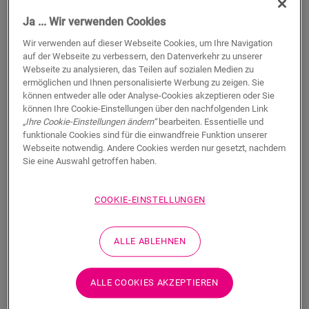
Dieses einzige Profil bietet mehrere Lösungen für den
Ja ... Wir verwenden Cookies
Abschluss Ihres Fußbodens, z. B. als Übergang zwischen
Fußböden oder als Abschluss an einer Wand oder einem
Wir verwenden auf dieser Webseite Cookies, um Ihre Navigation
Fenster. Schneiden Sie einfach das Incizo-Profil mit dem
auf der Webseite zu verbessern, den Datenverkehr zu unserer
mitgelieferten Incizo-Messer auf die erforderliche Form
Webseite zu analysieren, das Teilen auf sozialen Medien zu
zurecht. Das Profil passt perfekt zur Farbe Ihres Bodens. Eine
ermöglichen und Ihnen personalisierte Werbung zu zeigen. Sie
können entweder alle oder Analyse-Cookies akzeptieren oder Sie
Packung enthält ein Incizo-Profil, ein Incizo-Messer und eine
können Ihre Cookie-Einstellungen über den nachfolgenden Link
Kunststoffschiene. Für einen wasserdichten Abschluss in
„Ihre Cookie-Einstellungen ändern“
bearbeiten. Essentielle und
Feuchträumen empfehlen wir die Kombination mit dem
funktionale Cookies sind für die einwandfreie Funktion unserer
Foamstrip und dem Hydrokit. Mit dem Incizo-Profil können
Webseite notwendig. Andere Cookies werden nur gesetzt, nachdem
Sie: 1. zwei Böden mit verschiedenen Höhen verbinden 2. zwei
Sie eine Auswahl getroffen haben.
Böden mit derselben Höhe verbinden 3. Ihren Boden an
Wänden oder Fenstern abschließen 4. einen schönen
Übergang zwischen Ihrem Laminatboden und anderen
COOKIE-EINSTELLUNGEN
Bodenarten erzeugen 5. Ihre Treppe und Stufen abschließen
ALLE ABLEHNEN
Abmessungen
ALLE COOKIES AKZEPTIEREN
Downloads