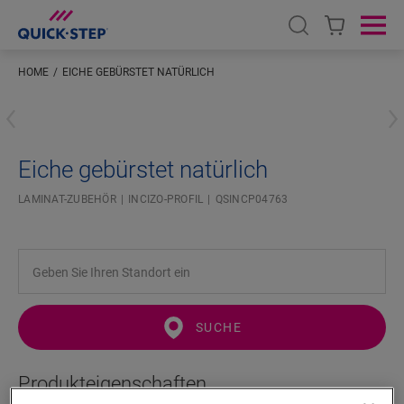
Open search
Ope
HOME
EICHE GEBÜRSTET NATÜRLICH
Geben Sie Ihren Standort ein
Eiche gebürstet natürlich
LAMINAT-ZUBEHÖR
INCIZO-PROFIL
QSINCP04763
SUCHE
Produkteigenschaften