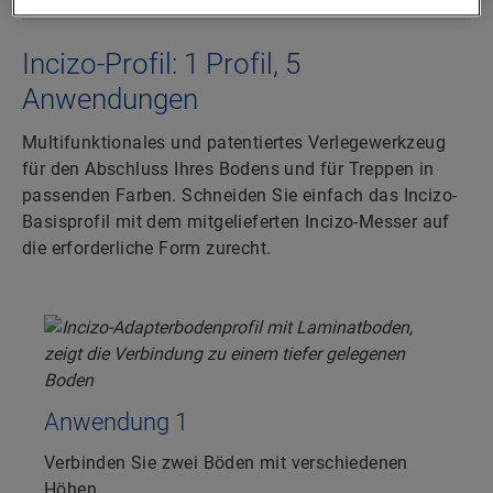
Incizo-Profil: 1 Profil, 5
Anwendungen
Multifunktionales und patentiertes Verlegewerkzeug
für den Abschluss Ihres Bodens und für Treppen in
passenden Farben. Schneiden Sie einfach das Incizo-
Basisprofil mit dem mitgelieferten Incizo-Messer auf
die erforderliche Form zurecht.
Anwendung 1
Verbinden Sie zwei Böden mit verschiedenen
Höhen.