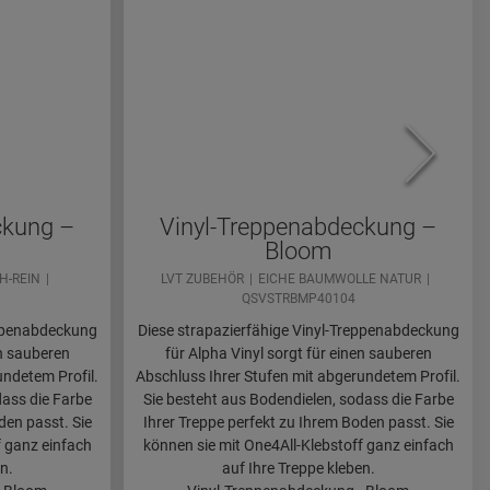
ckung –
Vinyl-Treppenabdeckung –
Bloom
H-REIN
LVT ZUBEHÖR
EICHE BAUMWOLLE NATUR
QSVSTRBMP40104
eppenabdeckung
Diese strapazierfähige Vinyl-Treppenabdeckung
en sauberen
für Alpha Vinyl sorgt für einen sauberen
undetem Profil.
Abschluss Ihrer Stufen mit abgerundetem Profil.
dass die Farbe
Sie besteht aus Bodendielen, sodass die Farbe
den passt. Sie
Ihrer Treppe perfekt zu Ihrem Boden passt. Sie
f ganz einfach
können sie mit One4All-Klebstoff ganz einfach
n.
auf Ihre Treppe kleben.