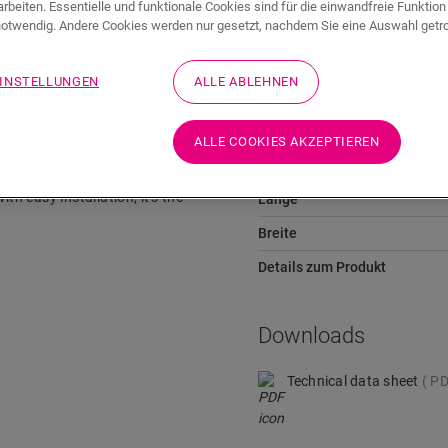
Schnell wechseln zu
rbeiten. Essentielle und funktionale Cookies sind für die einwandfreie Funktion
otwendig. Andere Cookies werden nur gesetzt, nachdem Sie eine Auswahl getr
EINSTELLUNGEN
ALLE ABLEHNEN
Abmessungen
ALLE COOKIES AKZEPTIEREN
air Covers. Match them with
Höhe
er-resistant, and easy to
th easy installation, it's the
Länge
Breite
Details zum Produkt
Downloads
Technical data sheet
PD