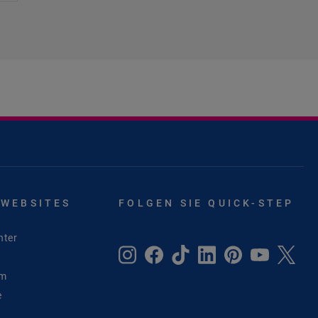
 WEBSITES
FOLGEN SIE QUICK-STEP
nter
um
e