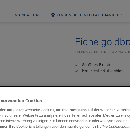
L
INSPIRATION
FINDEN SIE EINEN FACHHÄNDLER
Eiche goldb
LAMINAT-ZUBEHÖR
LAMINAT-T
Schönes Finish
Kratzfeste Nutzschicht
ir verwenden Cookies
den auf dieser Webseite Cookies, um Ihre Navigation auf der Webseite zu verb
hr zu unserer Webseite zu analysieren, das Teilen auf sozialen Medien zu ermö
onalisierte Werbung zu zeigen. Sie können entweder alle oder Analyse-Cookies 
önnen Ihre Cookie-Einstellungen über den nachfolgenden Link
„Ihre Cookie-Einst
Downloads