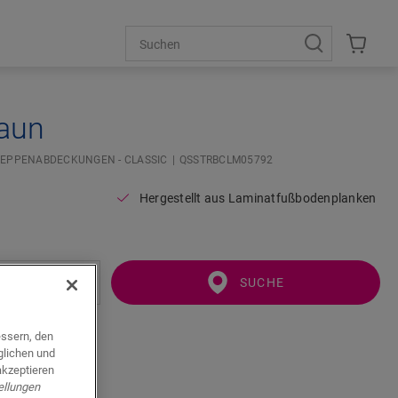
raun
REPPENABDECKUNGEN - CLASSIC
QSSTRBCLM05792
Hergestellt aus Laminatfußbodenplanken
SUCHE
essern, den
glichen und
akzeptieren
ellungen