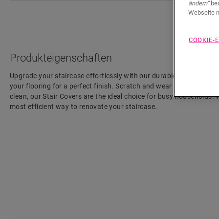
ändern“
bea
Webseite n
COOKIE-
Produkteigenschaften
Upgrade your staircase effortlessly with our durable Laminate St
your flooring for a perfect finish. Scratch and wear resistant, wat
clean, our Stair Covers are the ideal choice for busy households. Wi
most efficient way to renovate your staircase.