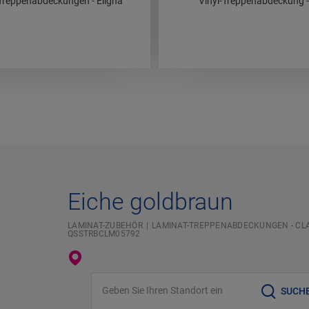
Treppenabdeckungen - Eligna
Vinyl-Treppenabdeckung 
Eiche goldbraun
LAMINAT-ZUBEHÖR
LAMINAT-TREPPENABDECKUNGEN - CL
QSSTRBCLM05792
Geben Sie Ihren Standort ein
SUCH