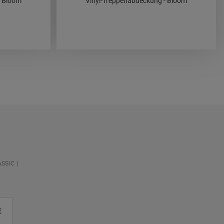
- Bloom
Vinyl-Treppenabdeckung - Bloom
ASSIC
E