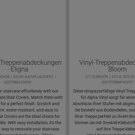
-Treppenabdeckungen
Vinyl-Treppenabde
- Eligna
Bloom
BEHÖR
EICHE NATUR LACKIERT
LVT ZUBEHÖR
EICHE RÖTLIC
QSSTRBEL00896
QSVSTRBMP40097
 staircase effortlessly with our
Diese strapazierfähige Vinyl-Tr
te Stair Covers. Match them with
für Alpha Vinyl sorgt für ein
 for a perfect finish. Scratch and
Abschluss Ihrer Stufen mit abger
nt, water-resistant, and easy to
Sie besteht aus Bodendielen, so
air Covers are the ideal choice for
Ihrer Treppe perfekt zu Ihrem Bo
s. With easy installation, it's the
können sie mit One4All-Klebstof
t way to renovate your staircase.
auf Ihre Treppe klebe