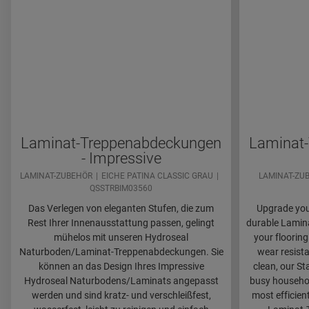
Laminat-Treppenabdeckungen
Laminat
- Impressive
LAMINAT-ZUBEHÖR
EICHE PATINA CLASSIC GRAU
LAMINAT-ZU
QSSTRBIM03560
Das Verlegen von eleganten Stufen, die zum
Upgrade your
Rest Ihrer Innenausstattung passen, gelingt
durable Lamina
mühelos mit unseren Hydroseal
your flooring
Naturboden/Laminat-Treppenabdeckungen. Sie
wear resista
können an das Design Ihres Impressive
clean, our St
Hydroseal Naturbodens/Laminats angepasst
busy household
werden und sind kratz- und verschleißfest,
most efficien