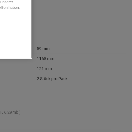
 unserer
offen haben.
59 mm
1165 mm
121 mm
2 Stück pro Pack
F, 6,29mb