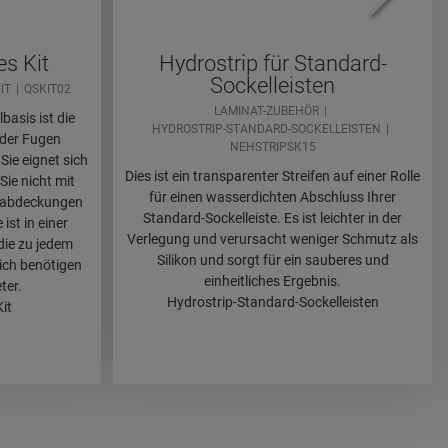
es Kit
Hydrostrip für Standard-
Sockelleisten
IT
QSKIT02
LAMINAT-ZUBEHÖR
basis ist die
HYDROSTRIP-STANDARD-SOCKELLEISTEN
 der Fugen
NEHSTRIPSK15
Sie eignet sich
Dies ist ein transparenter Streifen auf einer Rolle
Sie nicht mit
für einen wasserdichten Abschluss Ihrer
hrabdeckungen
Standard-Sockelleiste. Es ist leichter in der
ist in einer
Verlegung und verursacht weniger Schmutz als
 die zu jedem
Silikon und sorgt für ein sauberes und
ich benötigen
einheitliches Ergebnis.
ter.
Hydrostrip-Standard-Sockelleisten
it