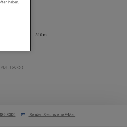
offen haben.
310 ml
PDF, 166kb
989 3000
Senden Sie uns eine E-Mail