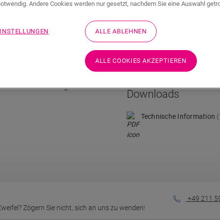
otwendig. Andere Cookies werden nur gesetzt, nachdem Sie eine Auswahl getr
EINSTELLUNGEN
ALLE ABLEHNEN
Technische Daten
Verfüllen der Fugen zwischen
Details zum Produkt
ALLE COOKIES AKZEPTIEREN
 die Sie nicht mit
Die Paste ist in einer
chschnittlich benötigen Sie
Downloads
Technische Information
+49 211 5
eifel? Zögern Sie nicht, sich an uns zu wenden!