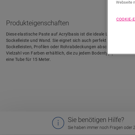
Webseite n
COOKIE-
Produkteigenschaften
Diese elastische Paste auf Acrylbasis ist die ideale Lösung zum 
Sockelleiste und Wand. Sie eignet sich auch perfekt für alle Fugen,
Sockelleisten, Profilen oder Rohrabdeckungen abschließen können. 
Vielzahl von Farben erhältlich, die zu jedem Bodentyp passen. Dur
eine Tube für 15 Meter.
Sie benötigen Hilfe?
Sie haben immer noch Fragen oder Zw