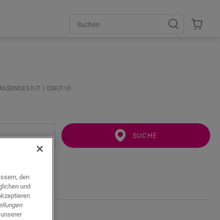
PASSENDES KIT
QSKIT10
SUCHE
essern, den
glichen und
akzeptieren
ellungen
 unserer