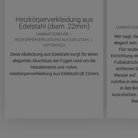
Heizkörperverkleidung aus
Edelstahl (diam. 22mm)
LAMINAT-ZU
LAMINAT-ZUBEHÖR
Wer sagt, da
HEIZKÖRPERVERKLEIDUNG AUS EDELSTAHL
elegant sein
QSPCINOX22
Flur saube
Diese Abdeckung aus Edelstahl sorgt für einen
Einrichtung e
eleganten Abschluss der Fugen rund um die
Fußabdrücke
Heizelemente und -rohre.
entfernen 
Heizkörperverkleidung aus Edelstahl (Ø 22mm)
Wasser auf. 
nahtlos in ei
in den Bo
Ausrutschen z
Rei