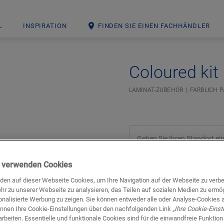
L
INSPIRATION
FINDEN SIE EINEN FACHHÄNDLER
Coloured kit
LAMINAT-ZUBEHÖR
FARBLICH 
ir verwenden Cookies
den auf dieser Webseite Cookies, um Ihre Navigation auf der Webseite zu verb
hr zu unserer Webseite zu analysieren, das Teilen auf sozialen Medien zu ermö
onalisierte Werbung zu zeigen. Sie können entweder alle oder Analyse-Cookies 
Downloads
Schnell wechseln zu
önnen Ihre Cookie-Einstellungen über den nachfolgenden Link
„Ihre Cookie-Einst
rbeiten. Essentielle und funktionale Cookies sind für die einwandfreie Funktion