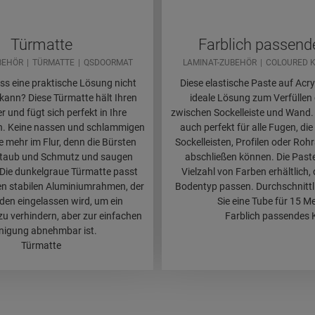
Türmatte
Farblich passend
BEHÖR
TÜRMATTE
QSDOORMAT
LAMINAT-ZUBEHÖR
COLOURED K
ss eine praktische Lösung nicht
Diese elastische Paste auf Acryl
 kann? Diese Türmatte hält Ihren
ideale Lösung zum Verfüllen
r und fügt sich perfekt in Ihre
zwischen Sockelleiste und Wand. 
in. Keine nassen und schlammigen
auch perfekt für alle Fugen, die 
 mehr im Flur, denn die Bürsten
Sockelleisten, Profilen oder Ro
Staub und Schmutz und saugen
abschließen können. Die Paste 
Die dunkelgraue Türmatte passt
Vielzahl von Farben erhältlich,
nen stabilen Aluminiumrahmen, der
Bodentyp passen. Durchschnittl
den eingelassen wird, um ein
Sie eine Tube für 15 Me
u verhindern, aber zur einfachen
Farblich passendes K
nigung abnehmbar ist.
Türmatte