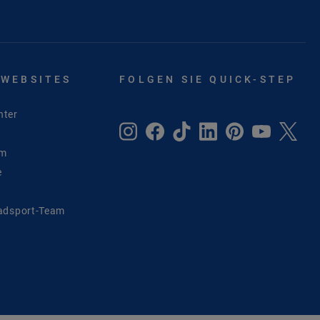
 WEBSITES
FOLGEN SIE QUICK-STEP
nter
um
e
adsport-Team