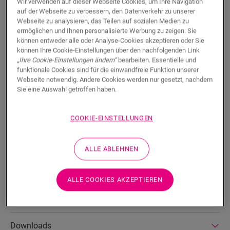
SUCHE
Wir verwenden auf dieser Webseite Cookies, um Ihre Navigation
auf der Webseite zu verbessern, den Datenverkehr zu unserer
Webseite zu analysieren, das Teilen auf sozialen Medien zu
Produkteigenschaften
ermöglichen und Ihnen personalisierte Werbung zu zeigen. Sie
können entweder alle oder Analyse-Cookies akzeptieren oder Sie
können Ihre Cookie-Einstellungen über den nachfolgenden Link
Dies ist eine hohe, gerade Sockelleiste, die perfekt zur Farbe
„Ihre Cookie-Einstellungen ändern“
bearbeiten. Essentielle und
Ihres Bodens passt. Auf der Rückseite befinden sich nützliche
funktionale Cookies sind für die einwandfreie Funktion unserer
Aussparungen, in denen Kabel untergebracht werden können.
Webseite notwendig. Andere Cookies werden nur gesetzt, nachdem
Die Sockelleiste ist mit unserem One4All-Klebstoff oder der
Sie eine Auswahl getroffen haben.
Schiene einfach zu verlegen. Um mehrere Sockelleisten zu
verbinden, verwenden Sie die NEPLUG-Stecker (nicht im
Lieferumfang enthalten), auch für die Ecken geeignet. Für
COOKIE-EINSTELLUNGEN
einen wasserdichten Abschluss kann sie mit dem
Schaumstoffstreifen, dem Hydrokit und dem Hydrostrip
kombiniert werden. Die Sockelleiste ist auch als weiße,
ALLE ABLEHNEN
streichbare Version (QSPSKRPAINT) erhältlich.
ALLE COOKIES AKZEPTIEREN
Abmessungen
Downloads