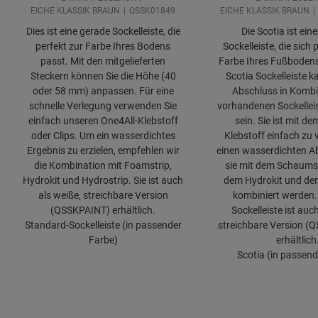
EICHE KLASSIK BRAUN
QSSK01849
EICHE KLASSIK BRAUN
Dies ist eine gerade Sockelleiste, die
Die Scotia ist eine
perfekt zur Farbe Ihres Bodens
Sockelleiste, die sich 
passt. Mit den mitgelieferten
Farbe Ihres Fußbodens
Steckern können Sie die Höhe (40
Scotia Sockelleiste k
oder 58 mm) anpassen. Für eine
Abschluss in Kombi
schnelle Verlegung verwenden Sie
vorhandenen Sockellei
einfach unseren One4All-Klebstoff
sein. Sie ist mit d
oder Clips. Um ein wasserdichtes
Klebstoff einfach zu 
Ergebnis zu erzielen, empfehlen wir
einen wasserdichten A
die Kombination mit Foamstrip,
sie mit dem Schaumst
Hydrokit und Hydrostrip. Sie ist auch
dem Hydrokit und de
als weiße, streichbare Version
kombiniert werden. 
(QSSKPAINT) erhältlich.
Sockelleiste ist auc
Standard-Sockelleiste (in passender
streichbare Version 
Farbe)
erhältlich
Scotia (in passend